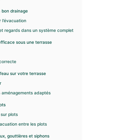
n bon drainage
r l’évacuation
t regards dans un système complet
efficace sous une terrasse
correcte
d’eau sur votre terrasse
r
 des aménagements adaptés
ots
 sur plots
acuation entre les plots
ux, gouttières et siphons