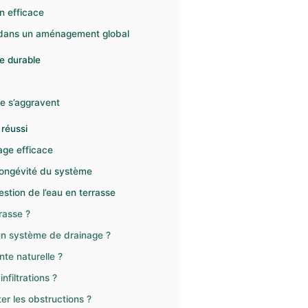
n efficace
 dans un aménagement global
ge durable
 ne s’aggravent
 réussi
nage efficace
longévité du système
stion de l’eau en terrasse
rasse ?
’un système de drainage ?
te naturelle ?
nfiltrations ?
r les obstructions ?