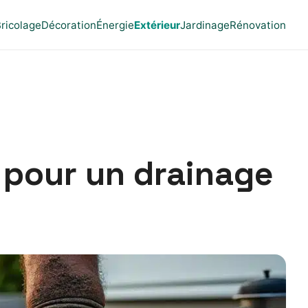
ricolage
Décoration
Énergie
Extérieur
Jardinage
Rénovation
 pour un drainage