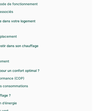
 mode de fonctionnement
associés
sie dans votre logement
emplacement
estir dans son chauffage
sement
pour un confort optimal ?
rformance (COP)
des consommations
ffage ?
n d’énergie
s vert