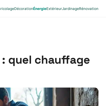
ricolage
Décoration
Énergie
Extérieur
Jardinage
Rénovation
 : quel chauffage