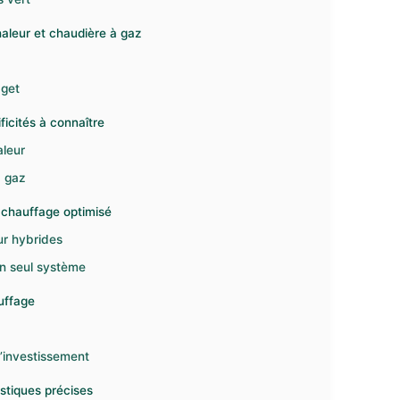
haleur et chaudière à gaz
dget
ficités à connaître
aleur
à gaz
 chauffage optimisé
ur hybrides
un seul système
auffage
l’investissement
istiques précises