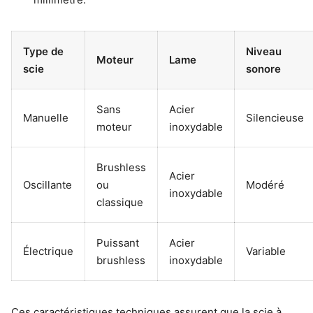
Type de
Niveau
Moteur
Lame
scie
sonore
Sans
Acier
Manuelle
Silencieuse
moteur
inoxydable
Brushless
Acier
Oscillante
ou
Modéré
inoxydable
classique
Puissant
Acier
Électrique
Variable
brushless
inoxydable
Ces caractéristiques techniques assurent que la scie à